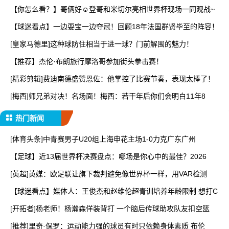
可
【你怎么看？】哥俩好☺️登哥和米切尔亮相世界杯现场一同观战~
【球迷看点】一边耍宝一边夺冠！回顾18年法国群贤毕至的阵容！
[皇家马德里]这种球防住相当于进一球？门前解围的魅力！
【推荐】杰伦·布朗旅行摩洛哥参加街头拳击赛！
[精彩剪辑]费迪南德盛赞恩佐：他掌控了比赛节奏，表现太棒了！
[梅西]师兄弟对决！名场面！梅西：若干年后你们会明白11年8
热门新闻
[体育头条]中青赛男子U20组上海申花主场1-0力克广东广州
【足球】近13届世界杯决赛盘点：哪场是你心中的最佳？2026
[英超]英媒：欧足联让旗下裁判避免像世界杯一样，用VAR检测
【球迷看点】媒体人：王俊杰和赵维伦超青训培养年龄限制 想打C
[开拓者]杨老师！杨瀚森佯装背打 一个脑后传球助攻队友扣空篮
[推荐]里奇·保罗：运动能力强的球员有时只依赖身体素质 布伦