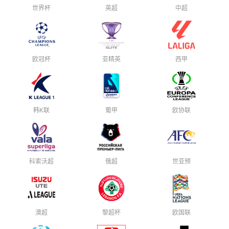
世界杯
英超
中超
欧冠杯
亚精英
西甲
韩K联
葡甲
欧协联
科索沃超
俄超
世亚预
澳超
黎超杯
欧国联