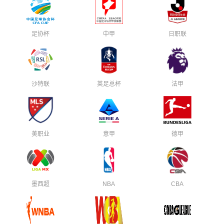
足协杯
中甲
日职联
沙特联
英足总杯
法甲
美职业
意甲
德甲
墨西超
NBA
CBA