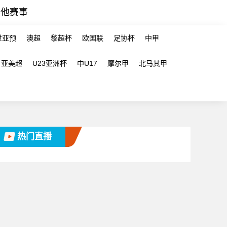
其他赛事
世亚预
澳超
黎超杯
欧国联
足协杯
中甲
亚美超
U23亚洲杯
中U17
摩尔甲
北马其甲
热门直播