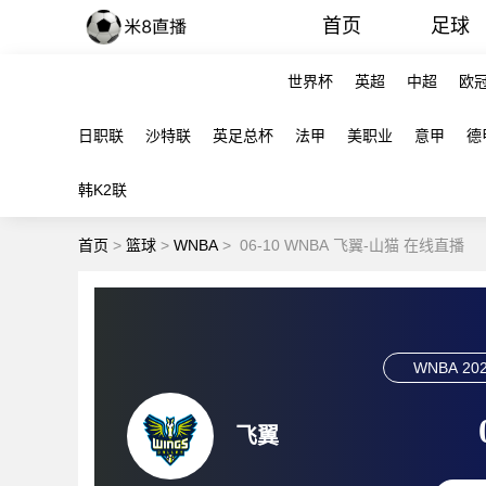
首页
足球
世界杯
英超
中超
欧
日职联
沙特联
英足总杯
法甲
美职业
意甲
德
韩K2联
首页
>
篮球
>
WNBA
>
06-10 WNBA 飞翼-山猫 在线直播
WNBA
202
飞翼