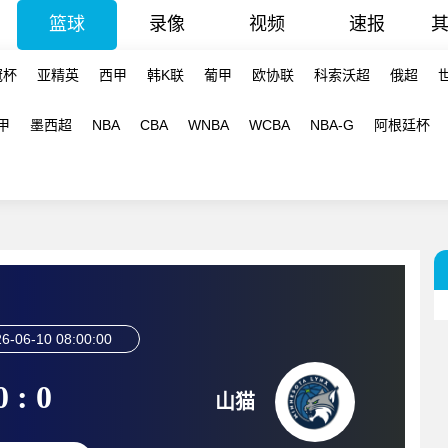
篮球
录像
视频
速报
冠杯
亚精英
西甲
韩K联
葡甲
欧协联
科索沃超
俄超
甲
墨西超
NBA
CBA
WNBA
WCBA
NBA-G
阿根廷杯
6-06-10 08:00:00
0 : 0
山猫