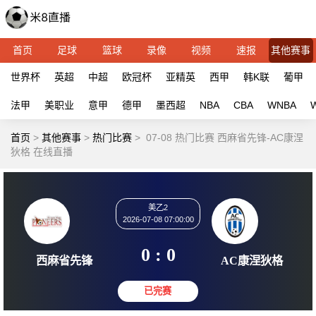
首页
足球
篮球
录像
视频
速报
其他赛事
世界杯
英超
中超
欧冠杯
亚精英
西甲
韩K联
葡甲
法甲
美职业
意甲
德甲
墨西超
NBA
CBA
WNBA
首页
>
其他赛事
>
热门比赛
>
07-08 热门比赛 西麻省先锋-AC康涅
狄格 在线直播
美乙2
2026-07-08 07:00:00
0 : 0