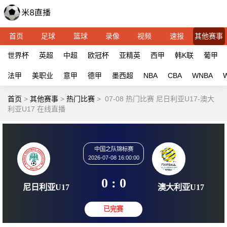
首页
足球
篮球
录像
视频
速报
其他赛事
世界杯
英超
中超
欧冠杯
亚精英
西甲
韩K联
葡甲
法甲
美职业
意甲
德甲
墨西超
NBA
CBA
WNBA
首页
>
其他赛事
>
热门比赛
>
07-08 热门比赛 尼日利亚U17-澳大
利亚U17 在线直播
中国之队锦标赛
2026-07-08 16:00:00
0 : 0