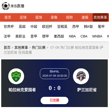
首页
足球
篮球
录像
视频
速报
其他赛事
世界杯
英超
中超
欧冠杯
亚精英
西甲
韩K联
葡甲
法甲
美职业
意甲
德甲
墨西超
NBA
CBA
WNBA
首页
>
其他赛事
>
热门比赛
>
07-08 热门比赛 帕拉纳克爱国者-萨
兰加尼省 在线直播
菲MPBL
2026-07-08 18:00:00
0 : 0