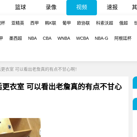
篮球
录像
视频
速报
冠杯
亚精英
西甲
韩K联
葡甲
欧协联
科索沃超
俄超
甲
墨西超
NBA
CBA
WNBA
WCBA
NBA-G
阿根廷杯
后更衣室 可以看出老詹真的有点不甘心啊！
后更衣室 可以看出老詹真的有点不甘心