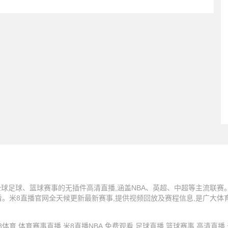
球足球、篮球赛事的无插件高清直播,涵盖NBA、英超、中超等主流联赛。
看。米8直播官网全天候更新最新赛事,提供视频回放及赛程信息,是广大体
 米8直播,米8体育,体育赛事直播,米8直播NBA,免费观看,足球直播,篮球赛事,高清