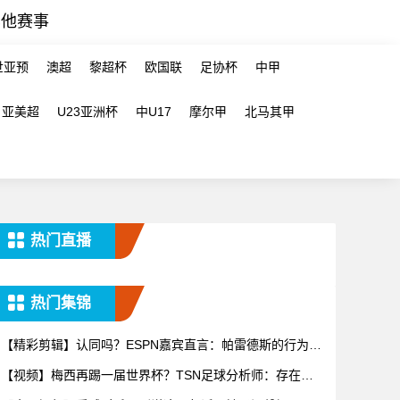
其他赛事
世亚预
澳超
黎超杯
欧国联
足协杯
中甲
亚美超
U23亚洲杯
中U17
摩尔甲
北马其甲
热门直播
热门集锦
【精彩剪辑】认同吗？ESPN嘉宾直言：帕雷德斯的行为无
法容忍
【视频】梅西再踢一届世界杯？TSN足球分析师：存在可
能性，但