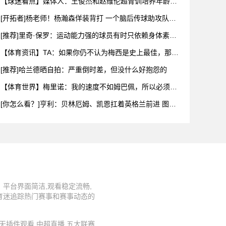
【球迷看点】媒体人：王俊杰和赵维伦超青训培养年龄限
制 想打C
[开拓者]杨老师！杨瀚森佯装背打 一个脑后传球助攻队友
扣空篮
[推荐]里奇·保罗：运动能力强的球员有时只依赖身体素质
布伦
【体育资讯】TA：如果你仍不认为梅西是史上最佳，那么
究竟什么
[推荐]哈兰德晒自拍：严重倒时差，但没什么好抱怨的
【体育世界】梅里诺：我的速度不如姆巴佩，所以必须找
到其他方式
[你怎么看？]亨利：贝林厄姆、凯恩扛着英格兰前进 图赫
尔换下
平台界面简洁,观看稳定流畅,
育迷追踪热门赛事和赛事动态的
直播,无插件观看,中超直播,五大联赛,