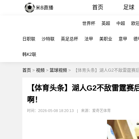
首页
足球
世界杯
英超
中超
欧
日职联
沙特联
英足总杯
法甲
美职业
意甲
德
韩K2联
首页
>
视频
>
篮球视频
>
【体育头条】湖人G2不敌雷霆赛
【体育头条】湖人G2不敌雷霆赛
啊！
时间：2026-05-08 18:20:13
|
来源：爱奇艺体育