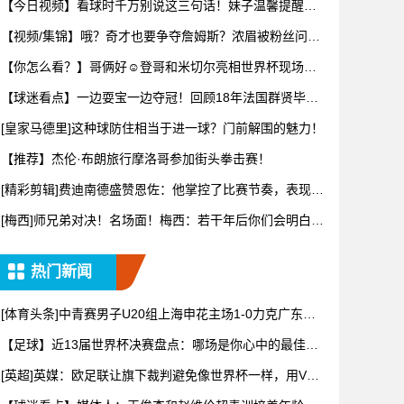
【今日视频】看球时千万别说这三句话！妹子温馨提醒：
别把恶趣味
【视频/集锦】哦？奇才也要争夺詹姆斯？浓眉被粉丝问及
詹姆斯可
【你怎么看？】哥俩好☺️登哥和米切尔亮相世界杯现场一
同观战~
【球迷看点】一边耍宝一边夺冠！回顾18年法国群贤毕至
的阵容！
[皇家马德里]这种球防住相当于进一球？门前解围的魅力！
【推荐】杰伦·布朗旅行摩洛哥参加街头拳击赛！
[精彩剪辑]费迪南德盛赞恩佐：他掌控了比赛节奏，表现太
棒了！
[梅西]师兄弟对决！名场面！梅西：若干年后你们会明白11
年8
热门新闻
[体育头条]中青赛男子U20组上海申花主场1-0力克广东广
州
【足球】近13届世界杯决赛盘点：哪场是你心中的最佳？2
026
[英超]英媒：欧足联让旗下裁判避免像世界杯一样，用VAR
检测