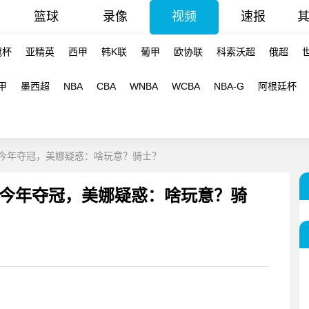
篮球
录像
视频
速报
冠杯
亚精英
西甲
韩K联
葡甲
欧协联
科索沃超
俄超
甲
墨西超
NBA
CBA
WNBA
WCBA
NBA-G
阿根廷杯
士今年夺冠，美娜疑惑：啥玩意？骑士？
士今年夺冠，美娜疑惑：啥玩意？骑