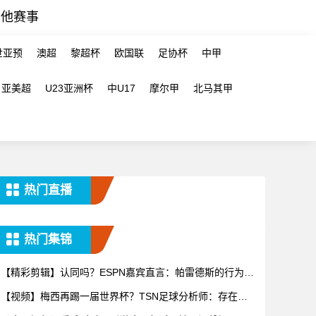
其他赛事
世亚预
澳超
黎超杯
欧国联
足协杯
中甲
亚美超
U23亚洲杯
中U17
摩尔甲
北马其甲
热门直播
热门集锦
【精彩剪辑】认同吗？ESPN嘉宾直言：帕雷德斯的行为无
法容忍
【视频】梅西再踢一届世界杯？TSN足球分析师：存在可
能性，但