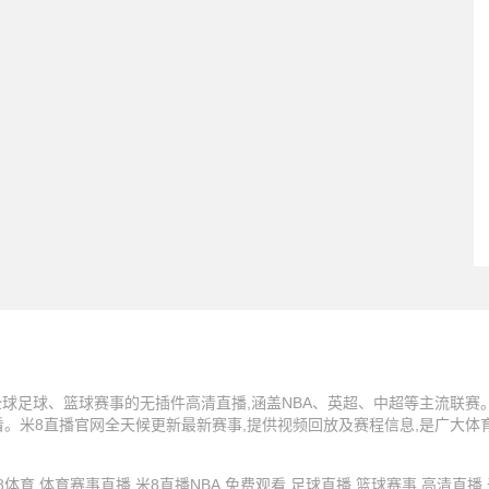
球足球、篮球赛事的无插件高清直播,涵盖NBA、英超、中超等主流联赛。
看。米8直播官网全天候更新最新赛事,提供视频回放及赛程信息,是广大体
 米8直播,米8体育,体育赛事直播,米8直播NBA,免费观看,足球直播,篮球赛事,高清