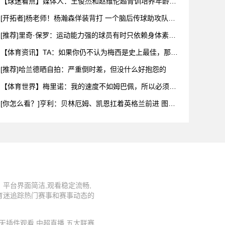
【球迷看点】媒体人：王俊杰和赵维伦超青训培养年龄限
制 想打C
[开拓者]杨老师！杨瀚森佯装背打 一个脑后传球助攻队友
扣空篮
[推荐]里奇·保罗：运动能力强的球员有时只依赖身体素质
布伦
【体育资讯】TA：如果你仍不认为梅西是史上最佳，那么
究竟什么
[推荐]哈兰德晒自拍：严重倒时差，但没什么好抱怨的
【体育世界】梅里诺：我的速度不如姆巴佩，所以必须找
到其他方式
[你怎么看？]亨利：贝林厄姆、凯恩扛着英格兰前进 图赫
尔换下
平台界面简洁,观看稳定流畅,
育迷追踪热门赛事和赛事动态的
直播,无插件观看,中超直播,五大联赛,