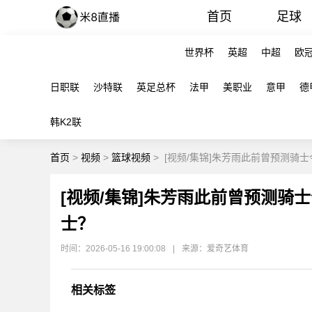
首页
足球
世界杯
英超
中超
欧
日职联
沙特联
英足总杯
法甲
美职业
意甲
德
韩K2联
首页
>
视频
>
篮球视频
>
[视频/集锦]朱芳雨此前曾预测骑
[视频/集锦]朱芳雨此前曾预测骑
士？
时间：2026-05-16 19:00:08
|
来源：爱奇艺体育
相关标签