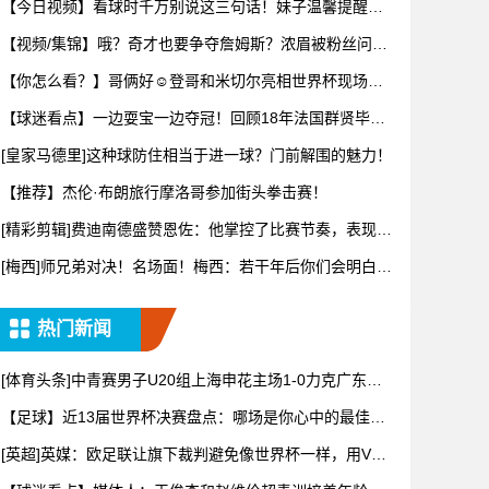
【今日视频】看球时千万别说这三句话！妹子温馨提醒：
别把恶趣味
【视频/集锦】哦？奇才也要争夺詹姆斯？浓眉被粉丝问及
詹姆斯可
【你怎么看？】哥俩好☺️登哥和米切尔亮相世界杯现场一
同观战~
【球迷看点】一边耍宝一边夺冠！回顾18年法国群贤毕至
的阵容！
[皇家马德里]这种球防住相当于进一球？门前解围的魅力！
【推荐】杰伦·布朗旅行摩洛哥参加街头拳击赛！
[精彩剪辑]费迪南德盛赞恩佐：他掌控了比赛节奏，表现太
棒了！
[梅西]师兄弟对决！名场面！梅西：若干年后你们会明白11
年8
热门新闻
[体育头条]中青赛男子U20组上海申花主场1-0力克广东广
州
【足球】近13届世界杯决赛盘点：哪场是你心中的最佳？2
026
[英超]英媒：欧足联让旗下裁判避免像世界杯一样，用VAR
检测