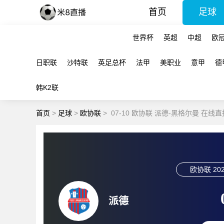
首页
足球
世界杯
英超
中超
欧
日职联
沙特联
英足总杯
法甲
美职业
意甲
德
韩K2联
首页
>
足球
>
欧协联
>
07-10 欧协联 派德-黑格尔曼 在线直
欧协联
202
派德