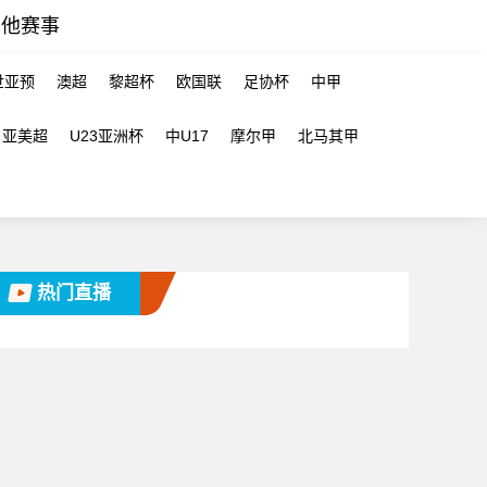
其他赛事
世亚预
澳超
黎超杯
欧国联
足协杯
中甲
亚美超
U23亚洲杯
中U17
摩尔甲
北马其甲
热门直播