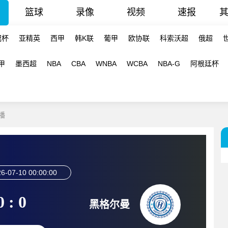
篮球
录像
视频
速报
冠杯
亚精英
西甲
韩K联
葡甲
欧协联
科索沃超
俄超
甲
墨西超
NBA
CBA
WNBA
WCBA
NBA-G
阿根廷杯
播
6-07-10 00:00:00
0 : 0
黑格尔曼