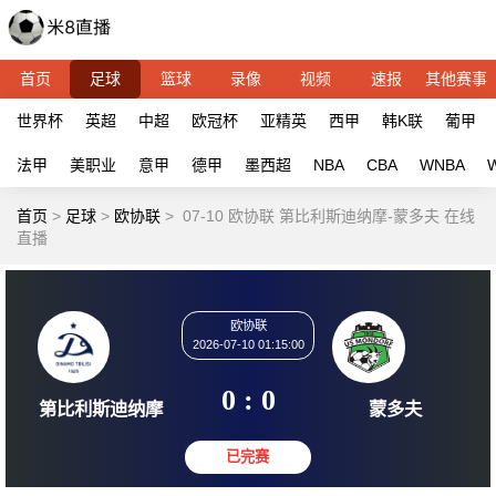
首页
足球
篮球
录像
视频
速报
其他赛事
世界杯
英超
中超
欧冠杯
亚精英
西甲
韩K联
葡甲
法甲
美职业
意甲
德甲
墨西超
NBA
CBA
WNBA
首页
>
足球
>
欧协联
>
07-10 欧协联 第比利斯迪纳摩-蒙多夫 在线
直播
欧协联
2026-07-10 01:15:00
0 : 0