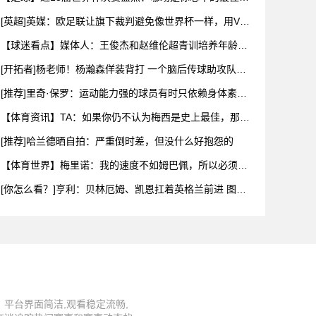
026
[英超]英媒：欧足联让旗下裁判避免像世界杯一样，用VAR
检测
【球迷看点】媒体人：王俊杰和赵维伦超青训培养年龄限
制 想打C
[开拓者]杨老师！杨瀚森佯装背打 一个脑后传球助攻队友
扣空篮
[推荐]里奇·保罗：运动能力强的球员有时只依赖身体素质
布伦
【体育资讯】TA：如果你仍不认为梅西是史上最佳，那么
究竟什么
[推荐]哈兰德晒自拍：严重倒时差，但没什么好抱怨的
【体育世界】梅里诺：我的速度不如姆巴佩，所以必须找
到其他方式
[你怎么看？]亨利：贝林厄姆、凯恩扛着英格兰前进 图赫
尔换下
平台界面简洁,观看稳定流畅,