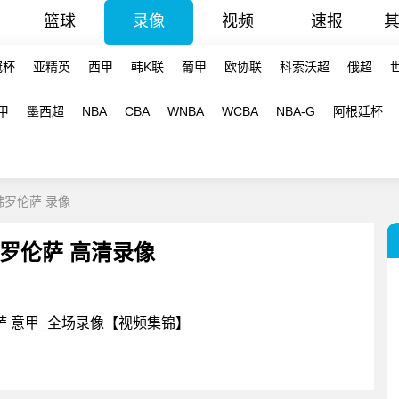
篮球
录像
视频
速报
冠杯
亚精英
西甲
韩K联
葡甲
欧协联
科索沃超
俄超
甲
墨西超
NBA
CBA
WNBA
WCBA
NBA-G
阿根廷杯
-佛罗伦萨 录像
- 佛罗伦萨 高清录像
罗伦萨 意甲_全场录像【视频集锦】