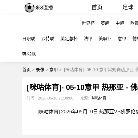
首页
足球
世界杯
英超
中超
欧
日职联
沙特联
英足总杯
法甲
美职业
意甲
德
韩K2联
首页
>
录像
>
意甲
>
[咪咕体育]- 05-10 意甲常规赛热那亚
[咪咕体育]- 05-10意甲 热那亚 
时间：2026-05-10 21:00:00
|
来源：
咪咕体育
[咪咕体育] 2026年05月10日 热那亚VS佛