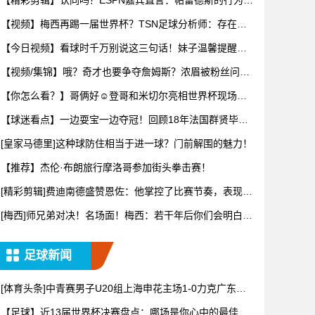
【精彩剪辑】认同吗？ESPN嘉宾直言：帕雷德斯的行为无
法容忍
【视频】梅西再踢一届世界杯？TSN足球分析师：存在可
能性，但
【今日视频】看球时千万别说这三句话！妹子温馨提醒：
别把恶趣味
【视频/集锦】哦？奇才也要争夺詹姆斯？浓眉被粉丝问及
詹姆斯可
【你怎么看？】哥俩好☺️登哥和米切尔亮相世界杯现场一
同观战~
【球迷看点】一边耍宝一边夺冠！回顾18年法国群贤毕至
的阵容！
[皇家马德里]这种球防住相当于进一球？门前解围的魅力！
【推荐】杰伦·布朗旅行摩洛哥参加街头拳击赛！
[精彩剪辑]费迪南德盛赞恩佐：他掌控了比赛节奏，表现太
棒了！
[梅西]师兄弟对决！名场面！梅西：若干年后你们会明白11
年8
足球新闻
[体育头条]中青赛男子U20组上海申花主场1-0力克广东广
州
【足球】近13届世界杯决赛盘点：哪场是你心中的最佳？2