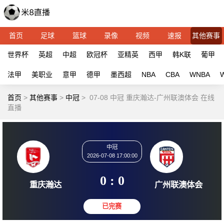
首页
足球
篮球
录像
视频
速报
其他赛事
世界杯
英超
中超
欧冠杯
亚精英
西甲
韩K联
葡甲
法甲
美职业
意甲
德甲
墨西超
NBA
CBA
WNBA
首页
>
其他赛事
>
中冠
>
07-08 中冠 重庆瀚达-广州联澳体会 在线
直播
中冠
2026-07-08 17:00:00
0 : 0