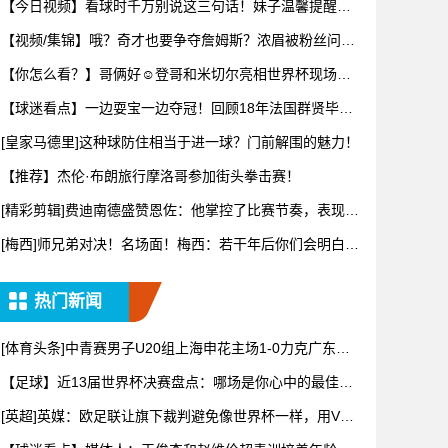
【今日视频】看球时千万别说这三句话！妹子温馨提醒：
别把恶趣味
【视频/集锦】哦？奇才也要争夺詹姆斯？浓眉被粉丝问及
詹姆斯可
【你怎么看？】哥俩好☺️登哥和米切尔亮相世界杯现场一
同观战~
【球迷看点】一边耍宝一边夺冠！回顾18年法国群贤毕至
的阵容！
[皇家马德里]这种球防住相当于进一球？门前解围的魅力！
【推荐】杰伦·布朗旅行摩洛哥参加街头拳击赛！
[精彩剪辑]费迪南德盛赞恩佐：他掌控了比赛节奏，表现太
棒了！
[梅西]师兄弟对决！名场面！梅西：若干年后你们会明白11
年8
热门新闻
[体育头条]中青赛男子U20组上海申花主场1-0力克广东广
州
【足球】近13届世界杯决赛盘点：哪场是你心中的最佳？2
026
[英超]英媒：欧足联让旗下裁判避免像世界杯一样，用VAR
检测