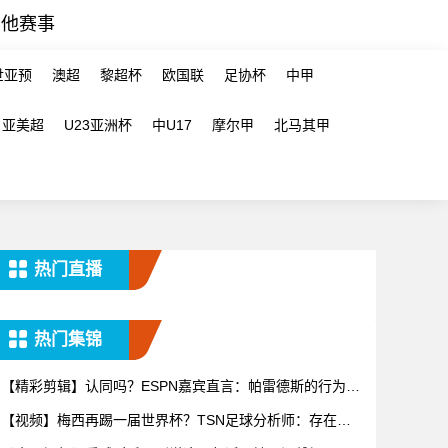
其他赛事
世亚预
澳超
黎超杯
欧国联
足协杯
中甲
亚美超
U23亚洲杯
中U17
摩尔甲
北马其甲
热门直播
热门集锦
【精彩剪辑】认同吗？ESPN嘉宾直言：帕雷德斯的行为无
法容忍
【视频】梅西再踢一届世界杯？TSN足球分析师：存在可
能性，但