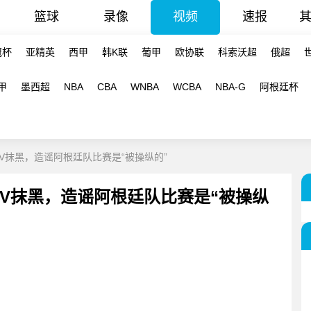
篮球
录像
视频
速报
冠杯
亚精英
西甲
韩K联
葡甲
欧协联
科索沃超
俄超
甲
墨西超
NBA
CBA
WNBA
WCBA
NBA-G
阿根廷杯
V抹黑，造谣阿根廷队比赛是“被操纵的”
V抹黑，造谣阿根廷队比赛是“被操纵