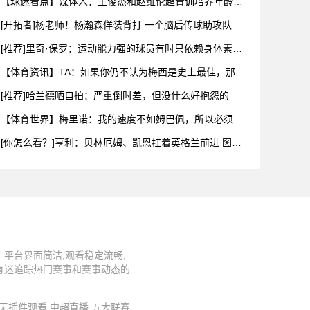
【球迷看点】媒体人：王俊杰和赵维伦超青训培养年龄限
制 想打C
[开拓者]杨老师！杨瀚森佯装背打 一个脑后传球助攻队友
扣空篮
[推荐]里奇·保罗：运动能力强的球员有时只依赖身体素质
布伦
【体育资讯】TA：如果你仍不认为梅西是史上最佳，那么
究竟什么
[推荐]哈兰德晒自拍：严重倒时差，但没什么好抱怨的
【体育世界】梅里诺：我的速度不如姆巴佩，所以必须找
到其他方式
[你怎么看？]亨利：贝林厄姆、凯恩扛着英格兰前进 图赫
尔换下
平台界面简洁,观看稳定流畅,
育迷追踪热门赛事和赛事动态的
直播,无插件观看,中超直播,五大联赛,