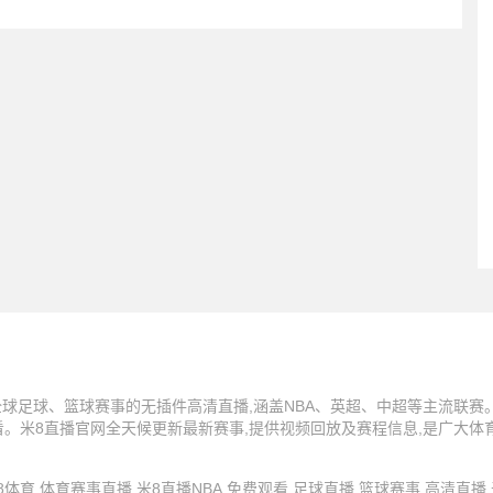
球足球、篮球赛事的无插件高清直播,涵盖NBA、英超、中超等主流联赛。
看。米8直播官网全天候更新最新赛事,提供视频回放及赛程信息,是广大体
 米8直播,米8体育,体育赛事直播,米8直播NBA,免费观看,足球直播,篮球赛事,高清