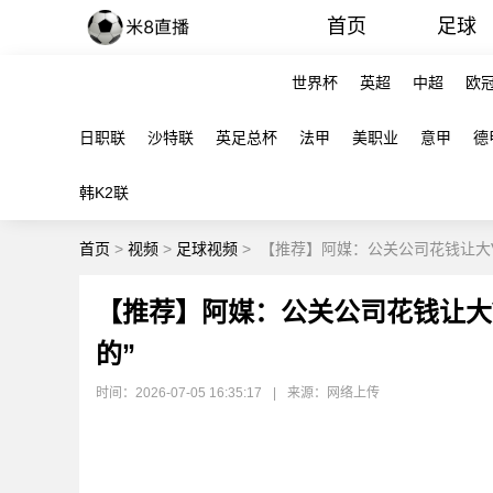
首页
足球
世界杯
英超
中超
欧
日职联
沙特联
英足总杯
法甲
美职业
意甲
德
韩K2联
首页
>
视频
>
足球视频
>
【推荐】阿媒：公关公司花钱让大
【推荐】阿媒：公关公司花钱让大
的”
时间：2026-07-05 16:35:17
|
来源：网络上传