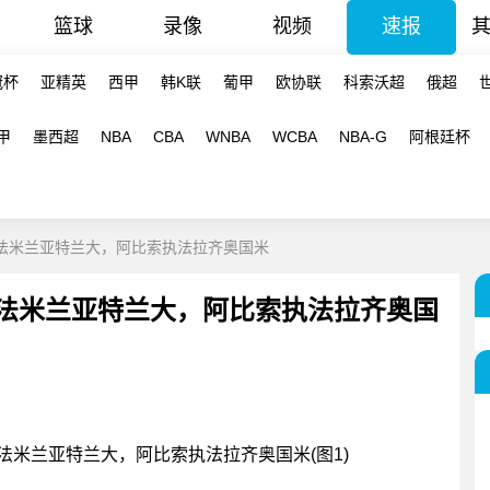
篮球
录像
视频
速报
冠杯
亚精英
西甲
韩K联
葡甲
欧协联
科索沃超
俄超
甲
墨西超
NBA
CBA
WNBA
WCBA
NBA-G
阿根廷杯
执法米兰亚特兰大，阿比索执法拉齐奥国米
执法米兰亚特兰大，阿比索执法拉齐奥国