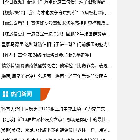
【今日视频】看球时千万别说这三句话！妹子温馨提醒：
别把恶趣味
【视频/集锦】哦？奇才也要争夺詹姆斯？浓眉被粉丝问及
詹姆斯可
【你怎么看？】哥俩好☺️登哥和米切尔亮相世界杯现场一
同观战~
【球迷看点】一边耍宝一边夺冠！回顾18年法国群贤毕至
的阵容！
[皇家马德里]这种球防住相当于进一球？门前解围的魅力！
【推荐】杰伦·布朗旅行摩洛哥参加街头拳击赛！
[精彩剪辑]费迪南德盛赞恩佐：他掌控了比赛节奏，表现太
棒了！
[梅西]师兄弟对决！名场面！梅西：若干年后你们会明白11
年8
热门新闻
[体育头条]中青赛男子U20组上海申花主场1-0力克广东广
州
【足球】近13届世界杯决赛盘点：哪场是你心中的最佳？2
026
[英超]英媒：欧足联让旗下裁判避免像世界杯一样，用VAR
检测