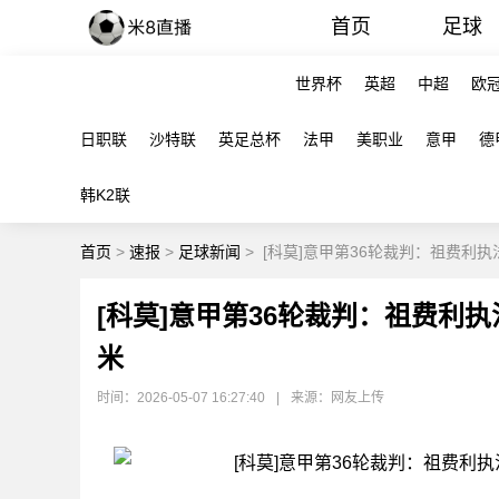
首页
足球
世界杯
英超
中超
欧
日职联
沙特联
英足总杯
法甲
美职业
意甲
德
韩K2联
首页
>
速报
>
足球新闻
>
[科莫]意甲第36轮裁判：祖费利
[科莫]意甲第36轮裁判：祖费利
米
时间：2026-05-07 16:27:40
|
来源：网友上传