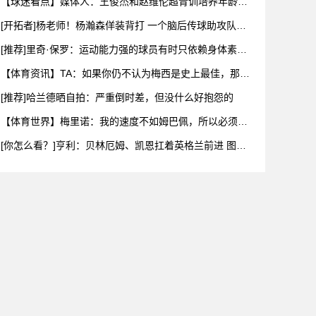
【球迷看点】媒体人：王俊杰和赵维伦超青训培养年龄限
制 想打C
[开拓者]杨老师！杨瀚森佯装背打 一个脑后传球助攻队友
扣空篮
[推荐]里奇·保罗：运动能力强的球员有时只依赖身体素质
布伦
【体育资讯】TA：如果你仍不认为梅西是史上最佳，那么
究竟什么
[推荐]哈兰德晒自拍：严重倒时差，但没什么好抱怨的
【体育世界】梅里诺：我的速度不如姆巴佩，所以必须找
到其他方式
[你怎么看？]亨利：贝林厄姆、凯恩扛着英格兰前进 图赫
尔换下