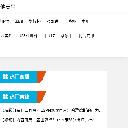
其他赛事
世亚预
澳超
黎超杯
欧国联
足协杯
中甲
亚美超
U23亚洲杯
中U17
摩尔甲
北马其甲
热门直播
热门集锦
【精彩剪辑】认同吗？ESPN嘉宾直言：帕雷德斯的行为无
法容忍
【视频】梅西再踢一届世界杯？TSN足球分析师：存在可
能性，但